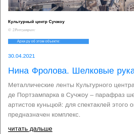
Культурный центр Сучжоу
© 2Portzamparc
Архи.ру об этом объекте:
30.04.2021
Нина Фролова. Шелковые рук
Металлические ленты Культурного центра
де Портзампарка в Сучжоу – парафраз ш
артистов куньцюй: для спектаклей этого 
предназначен комплекс.
читать дальше