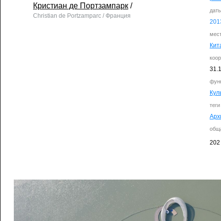
Кристиан де Портзампарк
/
дат
Christian de Portzamparc / Франция
201
мес
Кит
коо
31.
фун
Кул
теги
Арх
общ
202