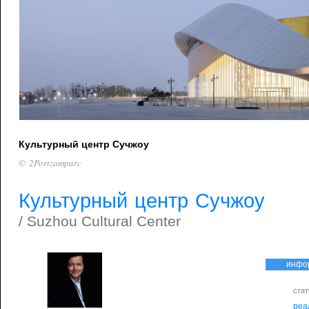
Культурный центр Сучжоу
© 2Portzamparc
Культурный центр Сучжоу
/ Suzhou Cultural Center
инфо
стат
реа