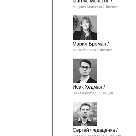
Магнус Монссон
/
Magnus Mansson / Швеция
Мария Броман
/
Maria Broman / Швеция
Исак Хедман
/
Isak Heedman / Швеция
Сергей Федаценка
/