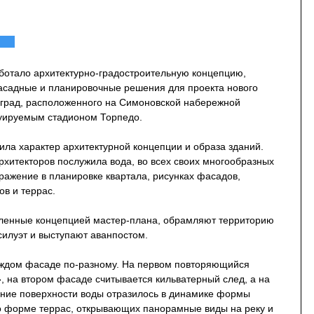
ботало архитектурно-градостроительную концепцию,
асадные и планировочные решения для проекта нового
град, расположенного на Симоновской набережной
руируемым стадионом Торпедо.
ила характер архитектурной концепции и образа зданий.
рхитекторов послужила вода, во всех своих многообразных
ражение в планировке квартала, рисунках фасадов,
в и террас.
вленные концепцией мастер-плана, обрамляют территорию
силуэт и выступают аванпостом.
аждом фасаде по-разному. На первом повторяющийся
, на втором фасаде считывается кильватерный след, а на
ние поверхности воды отразилось в динамике формы
о форме террас, открывающих панорамные виды на реку и