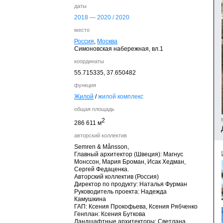
даты
2018
—
2020
/
2020
место
Россия
,
Москва
Симоновская набережная, вл.1
координаты
55.715335,
37.650482
функция
Жилой
/
жилой комплекс
общая площадь
2
286 611 м
авторский коллектив
Semren & Månsson,
Главный архитектор (Швеция): Магнус
Монссон, Мария Броман, Исак Хедман,
Сергей Федаценка.
Авторский коллектив (Россия)
Директор по продукту: Наталья Фурман
Руководитель проекта: Надежда
Камушкина
ГАП: Ксения Прокофьева, Ксения Рябченко
Генплан: Ксения Буткова
Ландшафтные архитекторы: Светлана