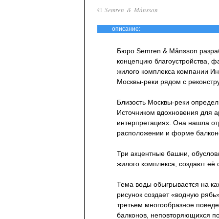
© Semren & Månsson
описание:
Бюро Semren & Månsson разра
концепцию благоустройства, ф
жилого комплекса компании Ин
Москвы-реки рядом с реконст
Близость Москвы-реки определ
Источником вдохновения для а
интерпретациях. Она нашла от
расположении и форме балконо
Три акцентные башни, обусло
жилого комплекса, создают её 
Тема воды обыгрывается на к
рисунок создает «водную рябь»
третьем многообразное поведе
балконов, неповторяющихся п