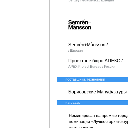
Sergey Fedatsenka / Швеция
Semrén+Månsson
/
/ Швеция
Проектное бюро АПЕКС
/
APEX Project Bureau / Россия
поставщики, технологии
Борисовские Мануфактуры
награды:
Номинирован на премию города
номинации «Лучшее архитекту
назначения».