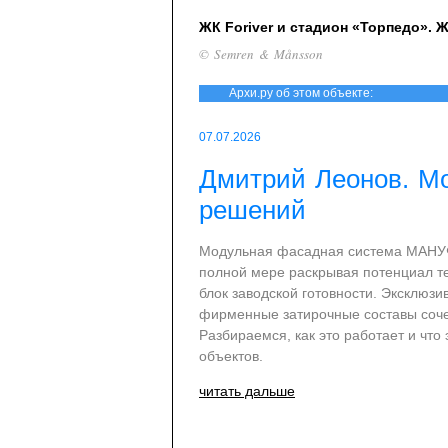
ЖК Foriver и стадион «Торпедо». Ж
© Semren & Månsson
Архи.ру об этом объекте:
07.07.2026
Дмитрий Леонов. М
решений
Модульная фасадная система МАНУФ
полной мере раскрывая потенциал т
блок заводской готовности. Эксклюз
фирменные затирочные составы соче
Разбираемся, как это работает и чт
объектов.
читать дальше