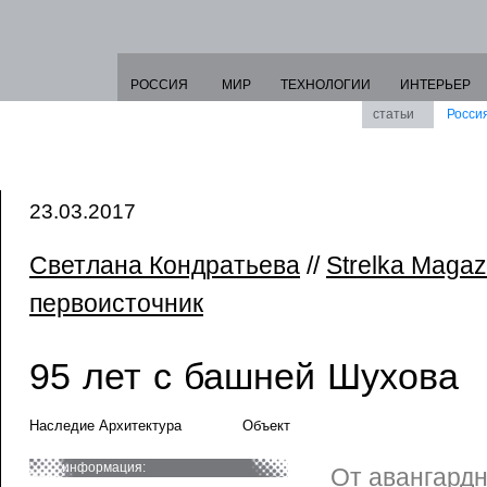
РОССИЯ
МИР
ТЕХНОЛОГИИ
ИНТЕРЬЕР
статьи
Росси
23.03.2017
Светлана Кондратьева
//
Strelka Magaz
первоисточник
95 лет с башней Шухова
Наследие Архитектура
Объект
информация:
От авангард