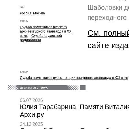
Шаболовки д
где:
Россия. Москва
переходного 
тема:
Судьба памятников русского
См. полный
архитектурного авангарда в XXI
веке
;
Судьба Шуховской
радиобашни
сайте изд
тема:
Судьба памятников русского архитектурного авангарда в XXI веке
статьи на эту тему:
06.07.2026
Юлия Тарабарина. Памяти Виталия
Архи.ру
24.12.2025