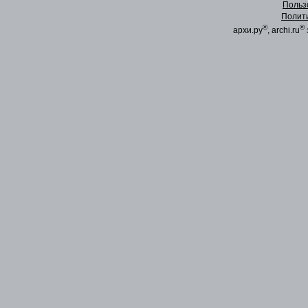
Польз
Полит
®
®
архи.ру
, archi.ru