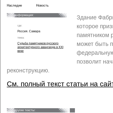
Наследие
Новость
информация:
Здание Фабри
которое при
где:
Россия. Самара
памятником р
тема:
может быть 
Судьба памятников русского
архитектурного авангарда в XXI
веке
федеральную
позволит нач
реконструкцию.
См. полный текст статьи на сай
другие тексты: