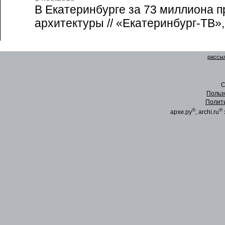
В Екатеринбурге за 73 миллиона 
архитектуры // «Екатеринбург-ТВ»,
рассыл
C
Польз
Полит
®
®
архи.ру
, archi.ru