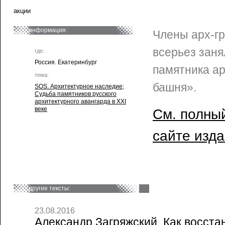
акции
информация:
Члены арх-г
всерьез зан
где:
Россия. Екатеринбург
памятника а
тема:
башня».
SOS. Архитектурное наследие
;
Судьба памятников русского
архитектурного авангарда в XXI
веке
См. полный
сайте изд
другие тексты:
23.08.2016
Александр Загряжский. Как восст