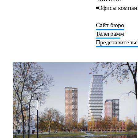
▪️Офисы компа
Сайт бюро
Телеграм
м
Представительс