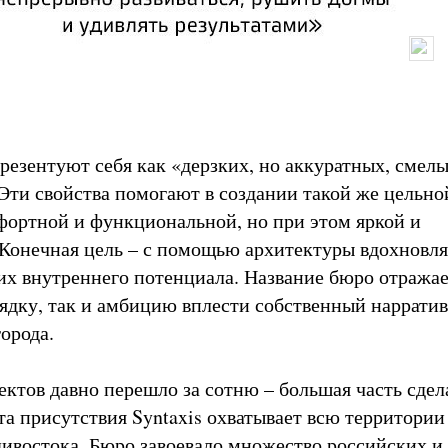
резентуют себя как «дерзких, но аккуратных, смелы
Эти свойства помогают в создании такой же цельно
фортной и функциональной, но при этом яркой и
Конечная цель – с помощью архитектуры вдохновл
их внутреннего потенциала. Название бюро отражае
ядку, так и амбицию вплести собственный нарратив
города.
ектов давно перешло за сотню – большая часть сдел
та присутствия Syntaxis охватывает всю территории
дивостока. Бюро завоевало множество российских и