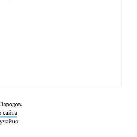
Зародов.
е сайта
лучайно.