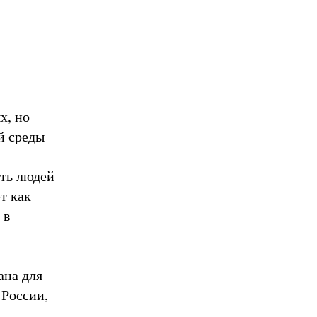
х, но
й среды
ять людей
т как
 в
ана для
 России,