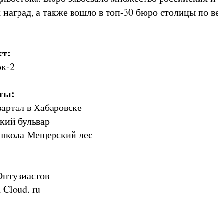
наград, а также вошло в топ-30 бюро столицы по в
кт:
рк-2
ты:
вартал в Хабаровске
ский бульвар
и школа Мещерский лес
y
 Энтузиастов
 Cloud. ru