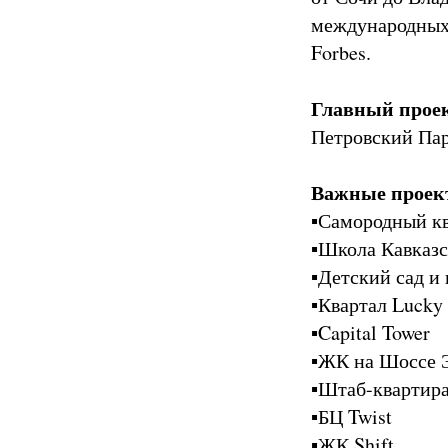
международных 
Forbes.
Главный прое
Петровский Па
Важные проек
▪️Самородный к
▪️Школа Кавказ
▪️Детский сад 
▪️Квартал Luck
▪️Capital Tower
▪️ЖК на Шоссе
▪️Штаб-квартира
▪️БЦ Twist
▪️ЖК Shift