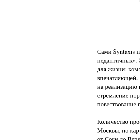
Сами Syntaxis п
педантичных». 
для жизни: ком
впечатляющей. 
на реализацию 
стремление пор
повествование 
Количество про
Москвы, но кар
от Сочи до Вла