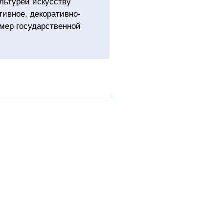
льтуреи искусству
тивное, декоративно-
омер государственной