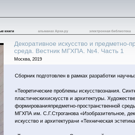
ые книги
альманах Архи.ру
электронная библиотека
Декоративное искусство и предметно-п
среда. Вестник МГХПА. №4. Часть 1
Москва, 2019
Сборник подготовлен в рамках разработки научны
«Теоретические проблемы искусствознания. Синт
пластическихискусств и архитектуры. Художеств
формированияпредметно-пространственной сред
МГХПА им. С.Г.Строганова «Изобразительное, де
искусство и архитектура»и «Техническая эстетика