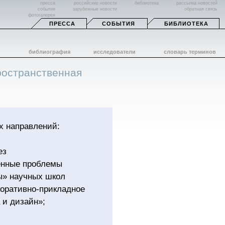
пресса
российские новости
библиотека
рассылка новостей
события
зарубежные новости
обратная связь
фотогалерея
ПРЕССА
СОБЫТИЯ
БИБЛИОТЕКА
библиография
исследователи
словарь терминов
ространственная
х направлений:
ез
енные проблемы
ы» научных школ
коративно-прикладное
 и дизайн»;