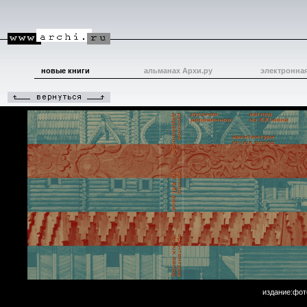
новые книги
альманах Архи.ру
электронна
издание:фот