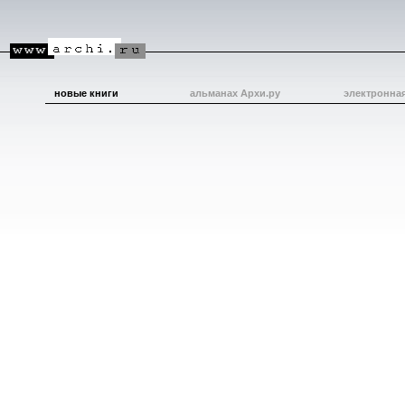
новые книги
альманах Архи.ру
электронна