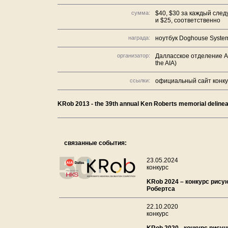
сумма:
$40, $30 за каждый след
и $25, соответственно
награда:
ноутбук Doghouse Syste
организатор:
Далласское отделение Ам
the AIA)
ссылки:
официальный сайт конк
KRob 2013 - the 39th annual Ken Roberts memorial delinea
связанные события:
23.05.2024
конкурс
KRob 2024 – конкурс рису
Робертса
22.10.2020
конкурс