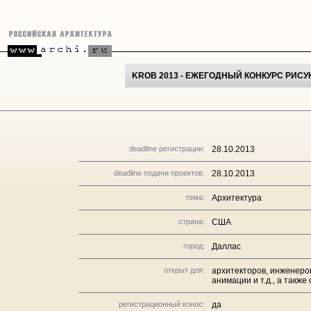
KROB 2013 - ЕЖЕГОДНЫЙ КОНКУРС РИС
deadline регистрации:
28.10.2013
deadline подачи проектов:
28.10.2013
тема:
Архитектура
страна:
США
город:
Даллас
открыт для:
архитекторов, инженеро
анимации и т.д., а также
регистрационный взнос:
да