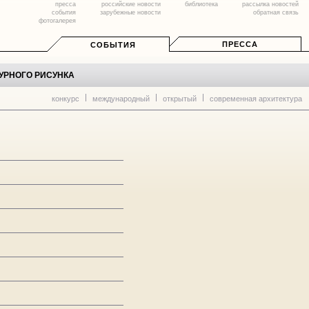
пресса
российские новости
библиотека
рассылка новостей
события
зарубежные новости
обратная связь
фотогалерея
ПРЕССА
СОБЫТИЯ
ТУРНОГО РИСУНКА
конкурс
международный
открытый
современная архитектура