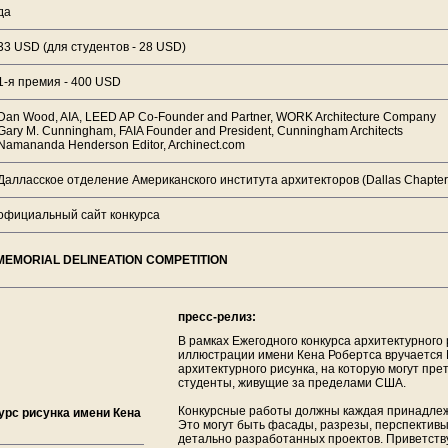
да
33 USD (для студентов - 28 USD)
1-я премия - 400 USD
Dan Wood, AIA, LEED AP Co-Founder and Partner, WORK Architecture Company
Gary M. Cunningham, FAIA Founder and President, Cunningham Architects
Namananda Henderson Editor, Archinect.com
Далласское отделение Американского института архитекторов (Dallas Chapter o
официальный сайт конкурса
 MEMORIAL DELINEATION COMPETITION
пресс-релиз:
В рамках Ежегодного конкурса архитектурного 
иллюстрации имени Кена Робертса вручается
архитектурного рисунка, на которую могут пре
студенты, живущие за пределами США.
Конкурсные работы должны каждая принадлежа
урс рисунка имени Кена
Это могут быть фасады, разрезы, перспектив
детально разработанных проектов. Приветству