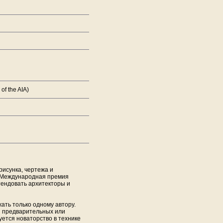
f the AIA)
рисунка, чертежа и
 Международная премия
тендовать архитекторы и
ть только одному автору.
ы предварительных или
ется новаторство в технике