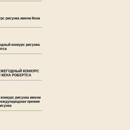
урс рисунка имени Кена
годный конкурс рисунка
ртса
й ЕЖЕГОДНЫЙ КОНКУРС
 КЕНА РОБЕРТСА
конкурс рисунка имени
 международная премия
рисунка