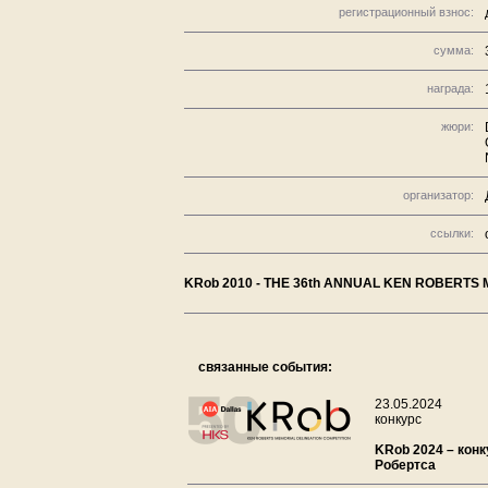
регистрационный взнос:
сумма:
награда:
жюри:
организатор:
ссылки:
KRob 2010 - THE 36th ANNUAL KEN ROBERTS
связанные события:
23.05.2024
конкурс
KRob 2024 – конк
Робертса