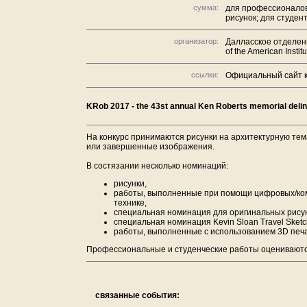
сумма:
для профессионалов
рисунок; для студен
организатор:
Далласское отделени
of the American Institu
ссылки:
Официальный сайт к
KRob 2017 - the 43st annual Ken Roberts memorial delin
На конкурс принимаются рисунки на архитектурную тем
или завершенные изображения.
В состязании несколько номинаций:
рисунки,
работы, выполненные при помощи цифровых/ко
технике,
специальная номинация для оригинальных рисун
специальная номинация Kevin Sloan Travel Sketc
работы, выполненные с использованием 3D печ
Профессиональные и студенческие работы оцениваются
связанные события: