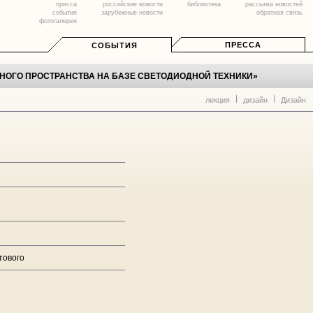
пресса
российские новости
библиотека
рассылка новостей
события
зарубежные новости
обратная связь
фотогалерея
ПРЕССА
СОБЫТИЯ
НОГО ПРОСТРАНСТВА НА БАЗЕ СВЕТОДИОДНОЙ ТЕХНИКИ»
лекция
дизайн
Дизайн
тового