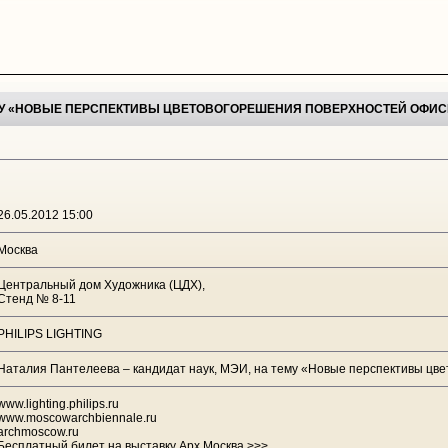
МУ «НОВЫЕ ПЕРСПЕКТИВЫ ЦВЕТОВОГОРЕШЕНИЯ ПОВЕРХНОСТЕЙ ОФИС
26.05.2012 15:00
Москва
Центральный дом Художника (ЦДХ),
Стенд № 8-11
PHILIPS LIGHTING
Наталия Пантелеева – кандидат наук, МЭИ, на тему «Новые перспективы цве
www.lighting.philips.ru
www.moscowarchbiennale.ru
archmoscow.ru
Бесплатный билет на выставку Арх Москва >>>