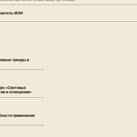
даватель МЭИ
новные тренды в
lips «Световые
гии в освещении»
Области применения