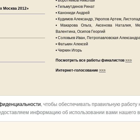
• Воротников Николай
• Гильмутдинов Ринат
х Москва 2012»
• Канониди Андрей
• Кудимов Александр, Укропов Артем, Листопа
• Макарова Ольга, Аксенова Наталия, Ме
Валентина, Осипов Георгий
• Соловьев Иван, Петропавловская Александр
• Фатькин Алексей
• Чиркин Игорь
Посмотреть все работы финалистов
>>>
Интернет-голосование
>>>
нфиденциальности
, чтобы обеспечивать правильную работу 
редоставляем информацию об использовании вами нашего в