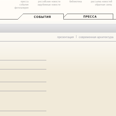
пресса
российские новости
библиотека
рассылка новостей
события
зарубежные новости
обратная связь
фотогалерея
ПРЕССА
СОБЫТИЯ
презентация
современная архитектура