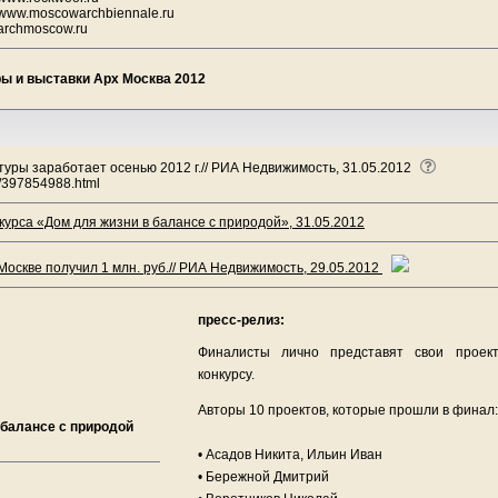
www.moscowarchbiennale.ru
archmoscow.ru
ры и выставки Арх Москва 2012
туры заработает осенью 2012 г.// РИА Недвижимость, 31.05.2012
1/397854988.html
урса «Дом для жизни в балансе с природой», 31.05.2012
Москве получил 1 млн. руб.// РИА Недвижимость, 29.05.2012
пресс-релиз:
Финалисты лично представят свои проек
конкурсу.
Авторы 10 проектов, которые прошли в финал:
балансе с природой
• Асадов Никита, Ильин Иван
• Бережной Дмитрий