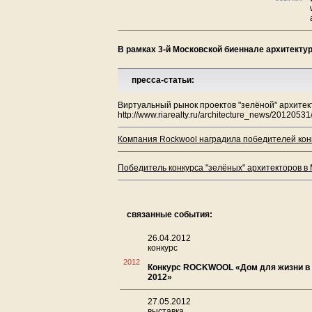
В рамках 3-й Московской биеннале архитекту
пресса-статьи:
Виртуальный рынок проектов "зелёной" архитек
http://www.riarealty.ru/architecture_news/2012053
Компания Rockwool наградила победителей конк
Победитель конкурса "зелёных" архитекторов в 
связанные события:
26.04.2012
конкурс
2012
Конкурс ROCKWOOL «Дом для жизни в 
2012»
27.05.2012
выставка