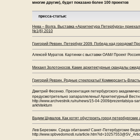
многие другие), будет показано более 100 проектов
пресса-статьи:
Нева – Волга. Выставка «Архитектура Петербурга» приехала
№1(6) 2010
Григорий Ревзин. Петербург 2009. Победа над городом// Пр
Алексей Муратов. Картинки с выставки ОАМ// Проект Россия
Михаил Золотоносов. Какие архитектурные скандалы ожидаю
Григорий Ревзин. Родные стеклохаты// Коммерсантъ-Власть
Дмитрий Фесенко. Презентация петербургского академичес
предусмотрительно запараллелены// Архитектурный Вестни
http://www.archvestnik.ru/ru/news/15-04-2009/prezentatsiya-s
arkhitekturn
Вадим Шувалов. Как хотят обустроить город петербургские 
Лев Березкин. Среда обитания// Санкт-Петербургские Вед
http://www.spbvedomosti.ru/article.htm?id=10257553@SV_Artic