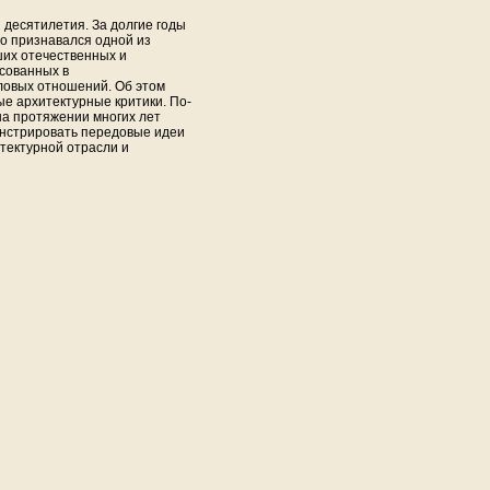
 десятилетия. За долгие годы
о признавался одной из
их отечественных и
сованных в
ловых отношений. Об этом
ые архитектурные критики. По-
а протяжении многих лет
онстрировать передовые идеи
тектурной отрасли и