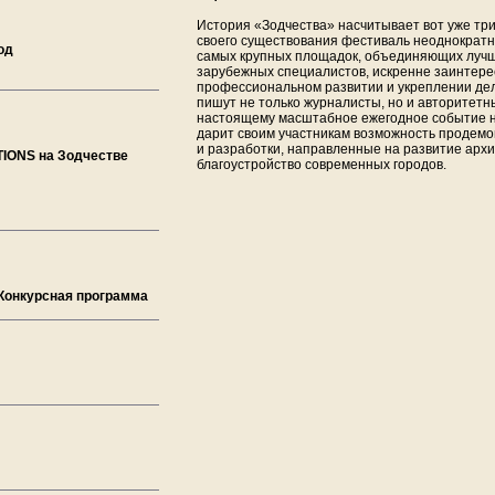
История «Зодчества» насчитывает вот уже три
своего существования фестиваль неоднократн
од
самых крупных площадок, объединяющих лучш
зарубежных специалистов, искренне заинтере
профессиональном развитии и укреплении де
пишут не только журналисты, но и авторитетн
настоящему масштабное ежегодное событие н
дарит своим участникам возможность продем
и разработки, направленные на развитие архи
IONS на Зодчестве
благоустройство современных городов.
 Конкурсная программа