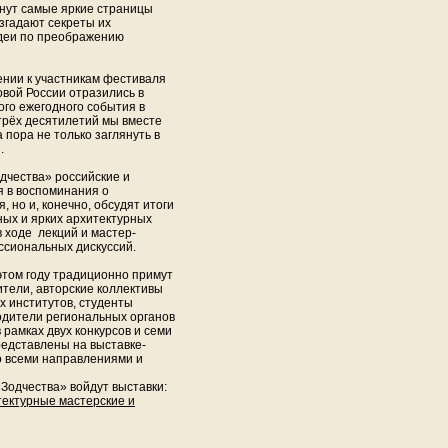
нут самые яркие страницы
згадают секреты их
деи по преображению
ении к участникам фестиваля
овой России отразились в
ого ежегодного события в
трёх десятилетий мы вместе
пора не только заглянуть в
.
дчества» российские и
я в воспоминания о
 но и, конечно, обсудят итоги
ных и ярких архитектурных
 ходе лекций и мастер-
ессиональных дискуссий.
этом году традиционно примут
ители, авторские коллективы
х институтов, студенты
одители региональных органов
 рамках двух конкурсов и семи
редставлены на выставке-
о всеми направлениями и
Зодчества» войдут выставки:
тектурные мастерские и