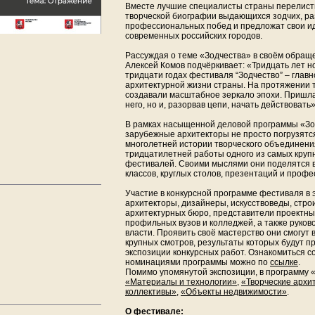
Вместе лучшие специалисты страны перелист
творческой биографии выдающихся зодчих, ра
профессиональных побед и предложат свои и
современных российских городов.
Рассуждая о теме «Зодчества» в своём обращ
Алексей Комов подчёркивает: «Тридцать лет н
тридцати годах фестиваля “Зодчество” – главн
архитектурной жизни страны. На протяжении 
создавали масштабное зеркало эпохи. Пришла 
него, но и, разорвав цепи, начать действовать»
В рамках насыщенной деловой программы «Зо
зарубежные архитекторы не просто погрузятс
многолетней истории творческого объединения,
тридцатилетней работы одного из самых круп
фестивалей. Своими мыслями они поделятся в
классов, круглых столов, презентаций и проф
Участие в конкурсной программе фестиваля в 
архитекторы, дизайнеры, искусствоведы, стро
архитектурных бюро, представители проектны
профильных вузов и колледжей, а также руков
власти. Проявить своё мастерство они смогут в
крупных смотров, результаты которых будут п
экспозиции конкурсных работ. Ознакомиться с
номинациями программы можно по
ссылке
.
Помимо упомянутой экспозиции, в программу «
«Материалы и технологии»
,
«Творческие архи
коллективы»
,
«Объекты недвижимости»
.
О фестивале: