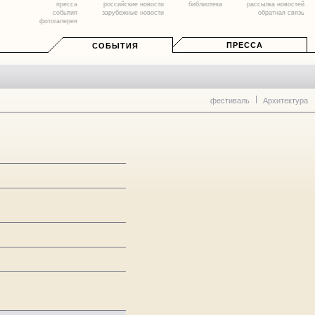
пресса
российские новости
библиотека
рассылка новостей
события
зарубежные новости
обратная связь
фотогалерея
ПРЕССА
СОБЫТИЯ
фестиваль
Архитектура