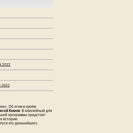
9.2022
8.2022
ие». Об этом в своём
ксей Комов
. В юбилейный для
ьной программы предстоит
ую историю
пути его дальнейшего