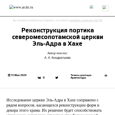
Россия
Мир
Технологии
Интерьер
Пресса
Архитекторы
Вы читаете мобильную версию, но можете
перейти к версии для ПК
Проекты
Конкурсы
События
Книги
Вакансии
Реконструкция портика
северомесопотамской церкви
send.project
Анонсы конкурсов
Блог
Эль-Адра в Хахе
Журнал
Интервью
Исследование
Мнение
Автор текста:
Обзор
Объект
Результаты конкурса
А. А. Кондратьева
Репортаж
Рецензия
Архитектура
Выставка
Дизайн
Иностранцы в России
Интерьер
Книги
Наследие
Образование
Урбанистика
15 Мая 2024
Тезисы доклада
0
Архитектура
Эко
Исследование церкви Эль-Адра в Хахе сопряжено с
рядом вопросов, касающихся реконструкции форм и
декора этого храма. Их решение будет способствовать