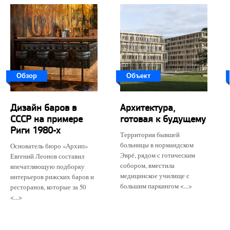
Обзор
Объект
Дизайн баров в
Архитектура,
СССР на примере
готовая к будущему
Риги 1980-х
Территория бывшей
больницы в нормандском
Основатель бюро «Архип»
Эврё, рядом с готическим
Евгений Леонов составил
собором, вместила
впечатляющую подборку
медицинское училище с
интерьеров рижских баров и
большим паркингом <...>
ресторанов, которые за 50
<...>