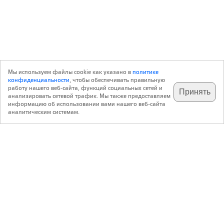
Мы используем файлы cookie как указано в
политике
конфиденциальности
, чтобы обеспечивать правильную
работу нашего веб-сайта, функций социальных сетей и
Принять
анализировать сетевой трафик. Мы также предоставляем
подпишитесь на наш
✕
телеграм @archi_ru
информацию об использовании вами нашего веб-сайта
аналитическим системам.
с 20 июля 1999 г.
Версия для ПК
Пользовательское соглашение
Контакты
Политика конфиденциальности
О нас
ООО «Архи.ру»
. Все права защищены.