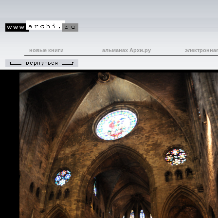
новые книги
альманах Архи.ру
электронна