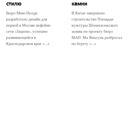
стилю
камни
Бюро Muno Design
В Китае завершено
разработало дизайн для
строительство Площади
первой в Москве кофейни
культуры Шэньчжэньского
сети «Зацепи», успешно
залива по проекту бюро
развивающейся в
MAD: Ма Яньсунь разбросал
Краснодарском крае <...>
по берегу <...>