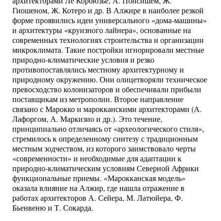
архитекторами Ле Корбюзье, А. Понсишем, Ж.
Гиошеном, Ж. Котеро и др. В Алжире в наиболее резкой
форме проявились идеи универсального «дома-машины»
и архитектуры «круизного лайнера», основанные на
современных технологиях строительства и организации
микроклимата. Такие постройки игнорировали местные
природно-климатические условия и резко
противопоставлялись местному архитектурному и
природному окружению. Они олицетворяли техническое
превосходство колонизаторов и обеспечивали прибыли
поставщикам из метрополии. Второе направление
связано с Марокко и марокканскими архитекторами (А.
Лафоргом, А. Маркизио и др.). Это течение,
принципиально отличаясь от «археологического стиля»,
стремилось к определенному синтезу с традиционным
местным зодчеством, из которого заимствовало черты
«современности» и необходимые для адаптации к
природно-климатическим условиям Северной Африки
функциональные приемы. «Марокканская модель»
оказала влияние на Алжир, где нашла отражение в
работах архитекторов А. Сейера, М. Латюйера, Ф.
Бьенвеню и Т. Сокарда.