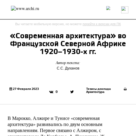
Россия
Мир
Технологии
Интерьер
Пресса
Архитекторы
Вы читаете мобильную версию, но можете
перейти к версии для ПК
Проекты
Конкурсы
События
Книги
Вакансии
«Современная архитектура» во
Французской Северной Африке
send.project
Анонсы конкурсов
Блог
1920–1930-х гг.
Журнал
Интервью
Исследование
Мнение
Автор текста:
Обзор
Объект
Результаты конкурса
С.С. Духанов
Репортаж
Рецензия
Архитектура
Выставка
Дизайн
Иностранцы в России
Интерьер
Книги
Наследие
Образование
Урбанистика
27 Февраля 2023
Тезисы доклада
0
Архитектура
Эко
В Марокко, Алжире и Тунисе «современная
архитектура» развивались по двум основным
направлениям. Первое связано с Алжиром, с