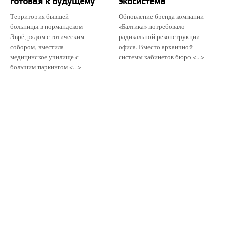
готовая к будущему
экосистема
Территория бывшей
Обновление бренда компании
больницы в нормандском
«Балтика» потребовало
Эврё, рядом с готическим
радикальной реконструкции
собором, вместила
офиса. Вместо архаичной
медицинское училище с
системы кабинетов бюро <...>
большим паркингом <...>