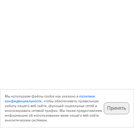
Мы используем файлы cookie как указано в
политике
конфиденциальности
, чтобы обеспечивать правильную
работу нашего веб-сайта, функций социальных сетей и
Принять
анализировать сетевой трафик. Мы также предоставляем
подпишитесь на наш
✕
телеграм @archi_ru
информацию об использовании вами нашего веб-сайта
аналитическим системам.
с 20 июля 1999 г.