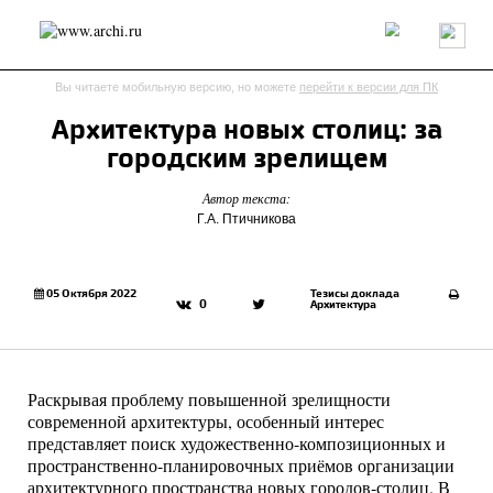
Россия
Мир
Технологии
Интерьер
Пресса
Архитекторы
Вы читаете мобильную версию, но можете
перейти к версии для ПК
Проекты
Конкурсы
События
Книги
Вакансии
Архитектура новых столиц: за
городским зрелищем
send.project
Анонсы конкурсов
Блог
Автор текста:
Журнал
Интервью
Исследование
Мнение
Г.А. Птичникова
Обзор
Объект
Результаты конкурса
Репортаж
Рецензия
Архитектура
Выставка
Дизайн
Иностранцы в России
Интерьер
05 Октября 2022
Тезисы доклада
0
Архитектура
Книги
Наследие
Образование
Урбанистика
Эко
Раскрывая проблему повышенной зрелищности
современной архитектуры, особенный интерес
представляет поиск художественно-композиционных и
пространственно-планировочных приёмов организации
архитектурного пространства новых городов-столиц. В