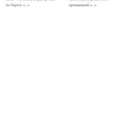
по берегу <...>
призванный <...>