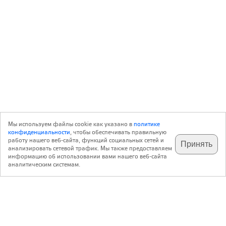
Мы используем файлы cookie как указано в
политике
конфиденциальности
, чтобы обеспечивать правильную
работу нашего веб-сайта, функций социальных сетей и
Принять
анализировать сетевой трафик. Мы также предоставляем
подпишитесь на наш
✕
телеграм @archi_ru
информацию об использовании вами нашего веб-сайта
аналитическим системам.
с 20 июля 1999 г.
Версия для ПК
Пользовательское соглашение
Контакты
Политика конфиденциальности