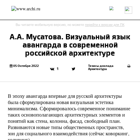
Россия
Мир
Технологии
Интерьер
Пресса
Архитекторы
Вы читаете мобильную версию, но можете
перейти к версии для ПК
Проекты
Конкурсы
События
Книги
Вакансии
А.А. Мусатова. Визуальный язык
авангарда в современной
send.project
Анонсы конкурсов
Блог
российской архитектуре
Журнал
Интервью
Исследование
Мнение
Обзор
Объект
Результаты конкурса
05 Октября 2022
Тезисы доклада
1
Архитектура
Репортаж
Рецензия
Архитектура
Выставка
Дизайн
Иностранцы в России
Интерьер
Книги
Наследие
Образование
Урбанистика
В эпоху авангарда впервые для русской архитектуры
Эко
была сформулирована новая визуальная эстетика
минимализма. Сформировалось современное понимание
таких основополагающих архитектурных элементов и
понятий как стена, колонна, фасад, свободный план.
Развиваются новые типы общественных пространств,
зон для социального взаимодействия (сейчас коворкинг,
коливинг).