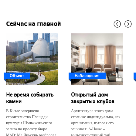
Сейчас на главной
Объект
Наблюдения
Не время собирать
Открытый дом
камни
закрытых клубов
В Китае завершено
Архитектура этого дома
строительство Площади
столь же индивидуальна, как
культуры Шэньчжэньского
организация, которая его
залива по проекту бюро
занимает. A-House –
MAD: Ма Яньсунь разбросал
мультикультурный хаб,