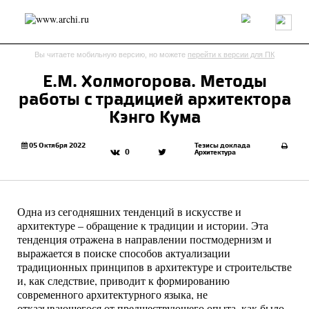
Россия
Мир
Технологии
Интерьер
Пресса
Архитекторы
Вы читаете мобильную версию, но можете
перейти к версии для ПК
Проекты
Конкурсы
События
Книги
Вакансии
Е.М. Холмогорова. Методы
работы с традицией архитектора
send.project
Анонсы конкурсов
Блог
Кэнго Кума
Журнал
Интервью
Исследование
Мнение
Обзор
Объект
Результаты конкурса
05 Октября 2022
Тезисы доклада
0
Архитектура
Репортаж
Рецензия
Архитектура
Выставка
Дизайн
Иностранцы в России
Интерьер
Книги
Наследие
Образование
Урбанистика
Одна из сегодняшних тенденций в искусстве и
Эко
архитектуре – обращение к традиции и истории. Эта
тенденция отражена в направлении постмодернизм и
выражается в поиске способов актуализации
традиционных принципов в архитектуре и строительстве
и, как следствие, приводит к формированию
современного архитектурного языка, не
отказывающегося от предшествующего опыта, как было