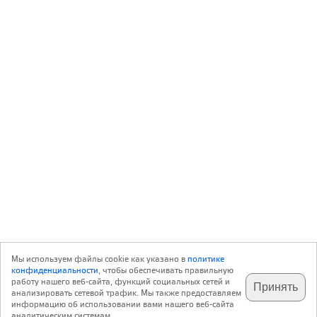
Мы используем файлы cookie как указано в
политике
конфиденциальности
, чтобы обеспечивать правильную
работу нашего веб-сайта, функций социальных сетей и
Принять
анализировать сетевой трафик. Мы также предоставляем
подпишитесь на наш
✕
телеграм @archi_ru
информацию об использовании вами нашего веб-сайта
аналитическим системам.