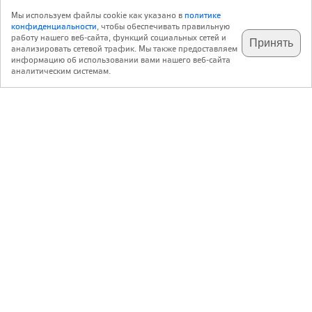
Мы используем файлы cookie как указано в
политике
конфиденциальности
, чтобы обеспечивать правильную
работу нашего веб-сайта, функций социальных сетей и
Принять
анализировать сетевой трафик. Мы также предоставляем
подпишитесь на наш
✕
телеграм @archi_ru
информацию об использовании вами нашего веб-сайта
аналитическим системам.
с 20 июля 1999 г.
Версия для ПК
Пользовательское соглашение
Контакты
Политика конфиденциальности
О нас
ООО «Архи.ру»
. Все права защищены.
®
®
архи.ру
, archi.ru
зарегистрированные торговые марки