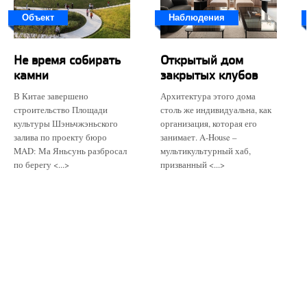
Объект
Наблюдения
Не время собирать
Открытый дом
камни
закрытых клубов
В Китае завершено
Архитектура этого дома
строительство Площади
столь же индивидуальна, как
культуры Шэньчжэньского
организация, которая его
залива по проекту бюро
занимает. A-House –
MAD: Ма Яньсунь разбросал
мультикультурный хаб,
по берегу <...>
призванный <...>