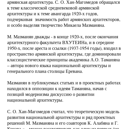
армянская архитектура. С. О. Хан-Магомедов обращался
к теме классической средневековой армянской
архитектуры и к теме авангарда 1920-х годов,
подчеркивая значимость работ армянских архитекторов,
и особо выделяя творчество Микаела Мазманяна.
М. Мазманян дважды - в конце 1920-х, после окончания
архитектурного факультета ВХУТЕИНа, и в середине
1950-х, после ареста и ссылки (1937-1954 годы), входил в
пространство армянской архитектуры, где доминировали
классицистические принципы академика А.О. Таманяна
– автора нового языка национальной архитектуры и
генерального плана столицы Еревана.
Мазманян в публикуемых статьях и в проектных работах
находился в оппозиции к идеям Таманяна, начав с
позиций модернизма дискуссию о развитии
национальной архитектуры.
С. О. Хан-Магомедов считал, что теоретическую модель
развития национальной архитектуры и ряд проектных
решений М. Мазманяна и его соавторов К. Алабяна и Г.
Кочара «…можно рассматривать как одну из первых (не