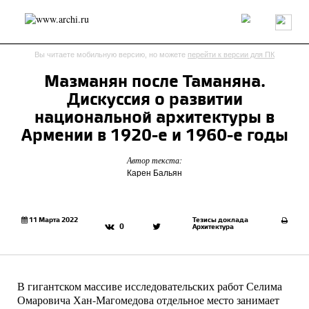
Россия
Мир
Технологии
Интерьер
Пресса
Архитекторы
Вы читаете мобильную версию, но можете
перейти к версии для ПК
Проекты
Конкурсы
События
Книги
Вакансии
Мазманян после Таманяна.
Дискуссия о развитии
send.project
Анонсы конкурсов
Блог
национальной архитектуры в
Журнал
Интервью
Исследование
Мнение
Армении в 1920-е и 1960-е годы
Обзор
Объект
Результаты конкурса
Автор текста:
Репортаж
Рецензия
Архитектура
Выставка
Карен Бальян
Дизайн
Иностранцы в России
Интерьер
Книги
Наследие
Образование
Урбанистика
Эко
11 Марта 2022
Тезисы доклада
0
Архитектура
В гигантском массиве исследовательских работ Селима
Омаровича Хан-Магомедова отдельное место занимает