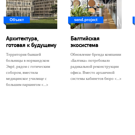
Объект
send.project
Архитектура,
Балтийская
готовая к будущему
экосистема
Территория бывшей
Обновление бренда компании
больницы в нормандском
«Балтика» потребовало
Эврё, рядом с готическим
радикальной реконструкции
собором, вместила
офиса. Вместо архаичной
медицинское училище с
системы кабинетов бюро <...>
большим паркингом <...>