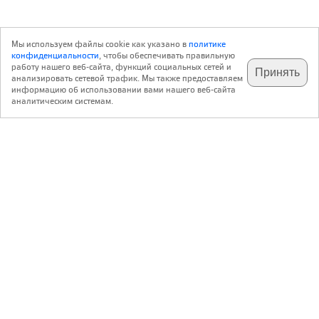
Мы используем файлы cookie как указано в
политике
конфиденциальности
, чтобы обеспечивать правильную
работу нашего веб-сайта, функций социальных сетей и
Принять
анализировать сетевой трафик. Мы также предоставляем
подпишитесь на наш
✕
телеграм @archi_ru
информацию об использовании вами нашего веб-сайта
аналитическим системам.
с 20 июля 1999 г.
Версия для ПК
Пользовательское соглашение
Контакты
Политика конфиденциальности
О нас
ООО «Архи.ру»
. Все права защищены.
®
®
архи.ру
, archi.ru
зарегистрированные торговые марки