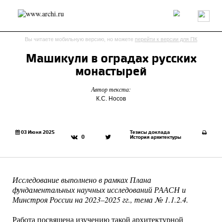
Россия
Мир
Технологии
Интерьер
Пресса
Архитекторы
Вы читаете мобильную версию, но можете
перейти к версии для ПК
Проекты
Конкурсы
События
Книги
Вакансии
Машикули в оградах русских
монастырей
send.project
Анонсы конкурсов
Блог
Автор текста:
Журнал
Интервью
Исследование
Мнение
К.С. Носов
Обзор
Объект
Результаты конкурса
Репортаж
Рецензия
Архитектура
Выставка
Дизайн
Иностранцы в России
Интерьер
03 Июня 2025
Тезисы доклада
0
История архитектуры
Книги
Наследие
Образование
Урбанистика
Эко
Исследование выполнено в рамках Плана
фундаментальных научных исследований РААСН и
Минстроя России на 2023–2025 гг., тема № 1.1.2.4.
Работа посвящена изучению такой архитектурной