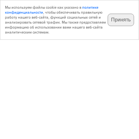
Мы используем файлы cookie как указано в
политике
конфиденциальности
, чтобы обеспечивать правильную
работу нашего веб-сайта, функций социальных сетей и
Принять
анализировать сетевой трафик. Мы также предоставляем
подпишитесь на наш
✕
телеграм @archi_ru
информацию об использовании вами нашего веб-сайта
аналитическим системам.
с 20 июля 1999 г.
Версия для ПК
Пользовательское соглашение
Контакты
Политика конфиденциальности
О нас
ООО «Архи.ру»
. Все права защищены.
®
®
архи.ру
, archi.ru
зарегистрированные торговые марки