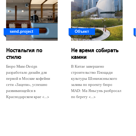
send.project
Объект
Ностальгия по
Не время собирать
стилю
камни
Бюро Muno Design
В Китае завершено
разработало дизайн для
строительство Площади
первой в Москве кофейни
культуры Шэньчжэньского
сети «Зацепи», успешно
залива по проекту бюро
развивающейся в
MAD: Ма Яньсунь разбросал
Краснодарском крае <...>
по берегу <...>