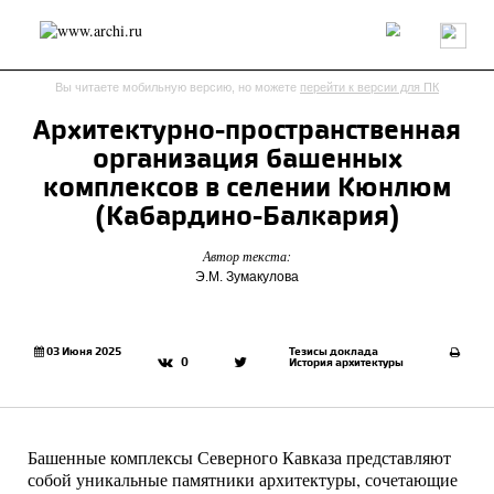
Россия
Мир
Технологии
Интерьер
Пресса
Архитекторы
Вы читаете мобильную версию, но можете
перейти к версии для ПК
Проекты
Конкурсы
События
Книги
Вакансии
Архитектурно-пространственная
организация башенных
send.project
Анонсы конкурсов
Блог
комплексов в селении Кюнлюм
Журнал
Интервью
Исследование
Мнение
(Кабардино-Балкария)
Обзор
Объект
Результаты конкурса
Автор текста:
Репортаж
Рецензия
Архитектура
Выставка
Э.М. Зумакулова
Дизайн
Иностранцы в России
Интерьер
Книги
Наследие
Образование
Урбанистика
Эко
03 Июня 2025
Тезисы доклада
0
История архитектуры
Башенные комплексы Северного Кавказа представляют
собой уникальные памятники архитектуры, сочетающие