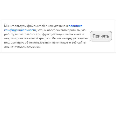
Мы используем файлы cookie как указано в
политике
конфиденциальности
, чтобы обеспечивать правильную
работу нашего веб-сайта, функций социальных сетей и
Принять
анализировать сетевой трафик. Мы также предоставляем
подпишитесь на наш
✕
телеграм @archi_ru
информацию об использовании вами нашего веб-сайта
аналитическим системам.
с 20 июля 1999 г.
Версия для ПК
Пользовательское соглашение
Контакты
Политика конфиденциальности
О нас
ООО «Архи.ру»
. Все права защищены.
®
®
архи.ру
, archi.ru
зарегистрированные торговые марки