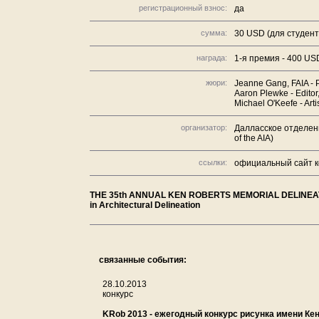
регистрационный взнос:
да
сумма:
30 USD (для студент
награда:
1-я премия - 400 US
жюри:
Jeanne Gang, FAIA - P
Aaron Plewke - Editor
Michael O'Keefe - Arti
организатор:
Далласское отделени
of the AIA)
ссылки:
официальный сайт к
THE 35th ANNUAL KEN ROBERTS MEMORIAL DELINEATION 
in Architectural Delineation
связанные события:
28.10.2013
конкурс
KRob 2013 - ежегодный конкурс рисунка имени Ке