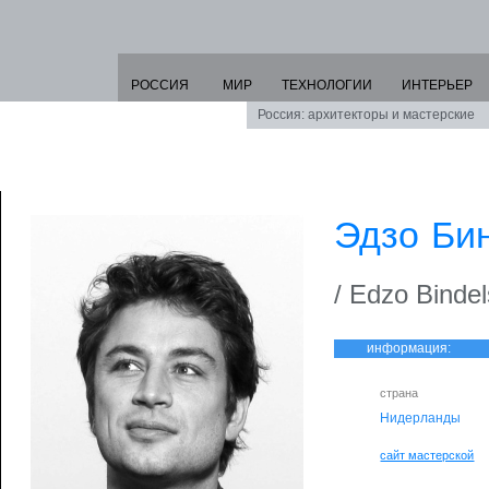
РОССИЯ
МИР
ТЕХНОЛОГИИ
ИНТЕРЬЕР
Россия: архитекторы и мастерские
Эдзо Би
/ Edzo Bindel
информация:
страна
Нидерланды
сайт мастерской