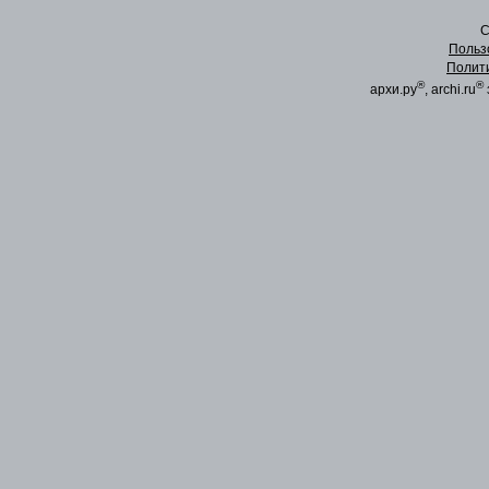
C
Польз
Полит
®
®
архи.ру
, archi.ru