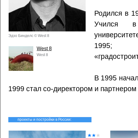
Родился в 1
Учился в 
университе
Эдзо Бинделс © West 8
1995; 
West 8
«градостроит
West 8
В 1995 начал
1999 стал со-директором и партнером 
проекты и постройки в России: