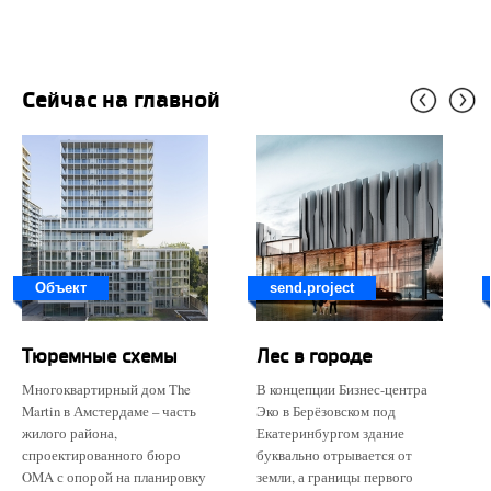
Сейчас на главной
Объект
send.project
Тюремные схемы
Лес в городе
Многоквартирный дом The
В концепции Бизнес-центра
Martin в Амстердаме – часть
Эко в Берёзовском под
жилого района,
Екатеринбургом здание
спроектированного бюро
буквально отрывается от
OMA с опорой на планировку
земли, а границы первого