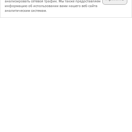
анализировать сетевой трафик. Мы также предоставляем
подпишитесь на наш
✕
телеграм @archi_ru
информацию об использовании вами нашего веб-сайта
аналитическим системам.
с 20 июля 1999 г.
Версия для ПК
Пользовательское соглашение
Контакты
Политика конфиденциальности
О нас
ООО «Архи.ру»
. Все права защищены.
®
®
архи.ру
, archi.ru
зарегистрированные торговые марки