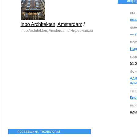
инфо
стат
реа
Inbo Architekten, Amsterdam
/
дат
Inbo Architekten, Amsterdam / Нидерланды
—
2
мес
Нид
коо
51.
фун
Адм
адм
теги
Кир
парт
адм
поставщики, технологии