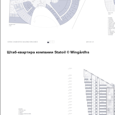
Штаб-квартира компании Statoil © Wingårdhs