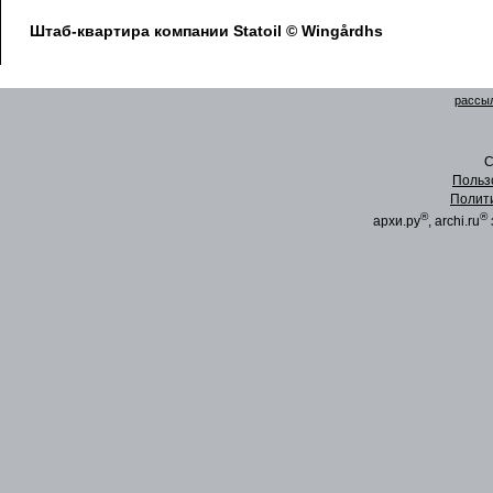
Штаб-квартира компании Statoil © Wingårdhs
рассыл
C
Польз
Полит
®
®
архи.ру
, archi.ru