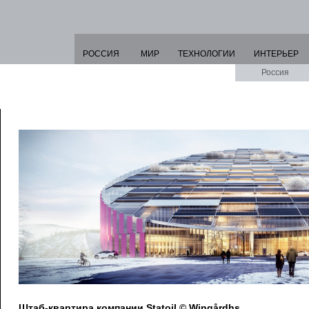
РОССИЯ
МИР
ТЕХНОЛОГИИ
ИНТЕРЬЕР
Россия
Штаб-квартира компании Statoil © Wingårdhs