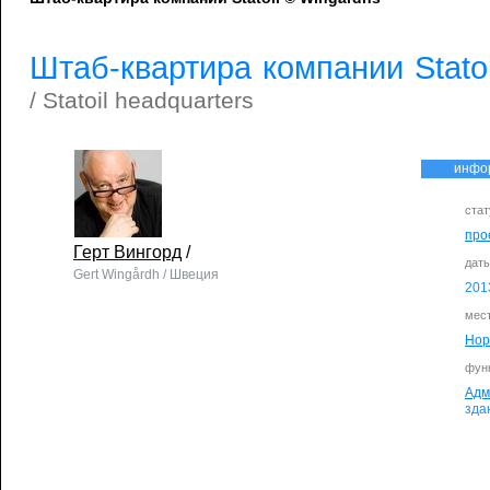
Штаб-квартира компании Statoi
/ Statoil headquarters
инфо
стат
про
Герт Вингорд
/
дат
Gert Wingårdh / Швеция
201
мес
Нор
фун
Адм
зда