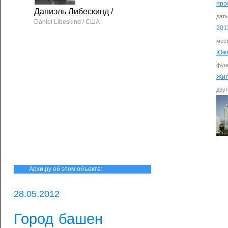
про
Даниэль Либескинд
/
дат
Daniel Libeskind / США
201
мес
Южн
фун
Жи
друг
Архи.ру об этом объекте:
28.05.2012
Город башен