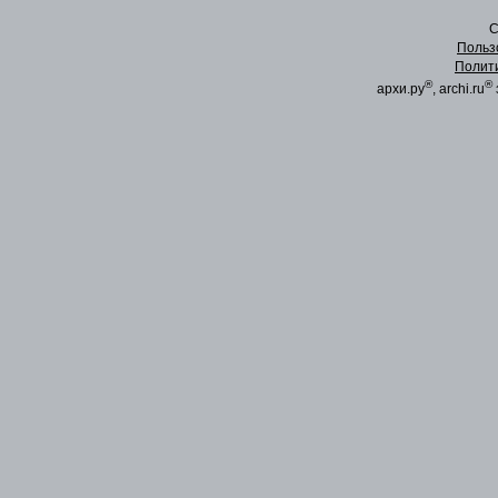
C
Польз
Полит
®
®
архи.ру
, archi.ru