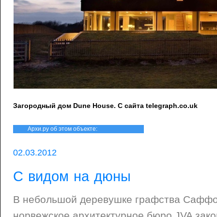
Загородный дом Dune House. С сайта telegraph.co.uk
Архи.ру об этом объекте:
02.03.2012
С видом на дюны
В небольшой деревушке графства Саффо
норвежское архитектурное бюро JVA зако