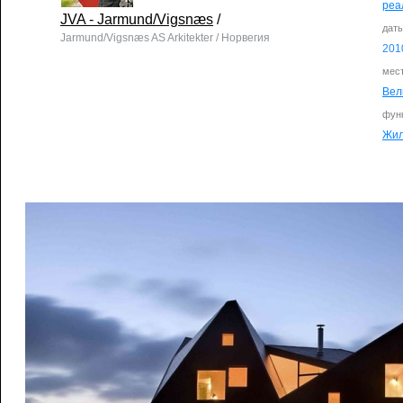
реа
JVA - Jarmund/Vigsnæs
/
дат
Jarmund/Vigsnæs AS Arkitekter / Норвегия
201
мес
Вел
фун
Жи