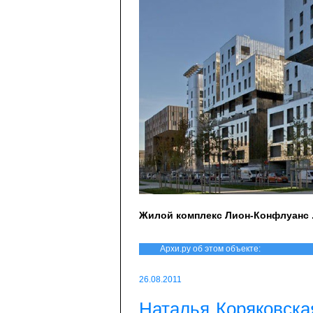
Жилой комплекс Лион-Конфлуанс . 
Архи.ру об этом объекте:
26.08.2011
Наталья Коряковска