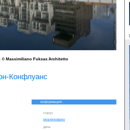
© Massimiliano Fuksas Architetto
он-Конфлуанс
информация:
статус
реализовано
даты