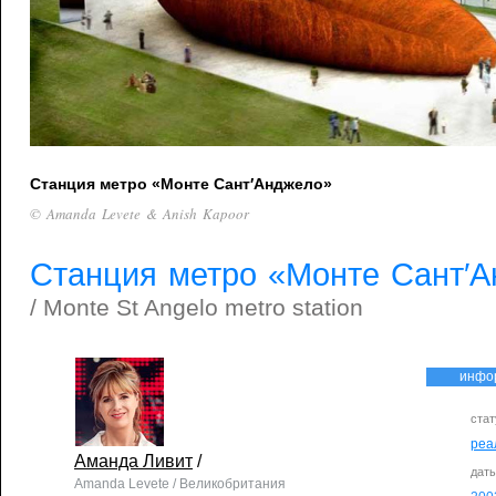
Станция метро «Монте Сант′Анджело»
© Amanda Levete & Anish Kapoor
Станция метро «Монте Сант′
/ Monte St Angelo metro station
инфо
стат
реа
Аманда Ливит
/
дат
Amanda Levete / Великобритания