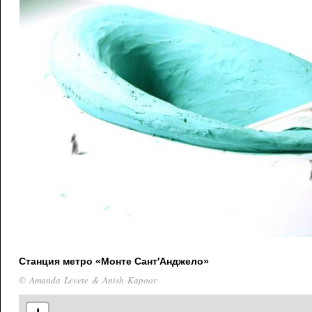
Станция метро «Монте Сант′Анджело»
© Amanda Levete & Anish Kapoor