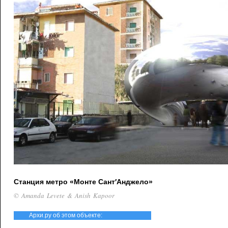
Станция метро «Монте Сант′Анджело»
© Amanda Levete & Anish Kapoor
Архи.ру об этом объекте: