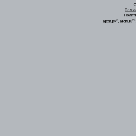
C
Польз
Полит
®
®
архи.ру
, archi.ru