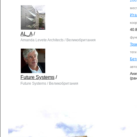
200
мес
Ита
коо
40.
AL_A
/
фун
Amanda Levete Architects / Великобритания
Тра
теги
Бет
авто
Ани
Future Systems
/
(ра
Future Systems / Великобритания