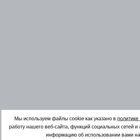
Мы используем файлы cookie как указано в
политике
работу нашего веб-сайта, функций социальных сетей и
информацию об использовании вами на