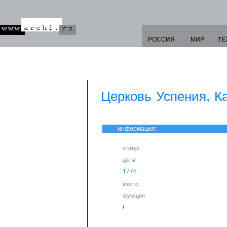
РОССИЯ
МИР
ТЕ
Церковь Успения, К
информация:
статус
даты
1775
место
функция
/