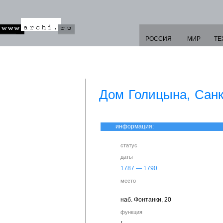
РОССИЯ
МИР
ТЕ
Дом Голицына, Санк
информация:
статус
даты
1787
—
1790
место
наб. Фонтанки, 20
функция