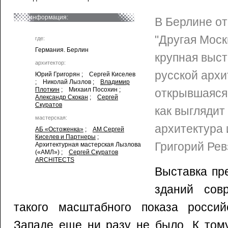
информация:
В Берлине о
"Другая Моск
где:
Германия. Берлин
крупная выст
архитектор:
русской архи
Юрий Григорян ; Сергей Киселев
; Николай Лызлов ;
Владимир
Плоткин
; Михаил Посохин ;
открывшаяся 
Александр Скокан
;
Сергей
Скуратов
как выглядит
мастерская:
архитектура 
АБ «Остоженка»
;
АМ Сергей
Киселев и Партнеры
;
Григорий Рев
Архитектурная мастерская Лызлова
(«АМЛ») ;
Сергей Скуратов
ARCHITECTS
Выставка пр
зданий сов
такого масштабного показа россий
Западе еще ни разу не было. К том