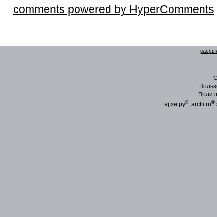
comments powered by HyperComments
рассыл
C
Польз
Полит
®
®
архи.ру
, archi.ru