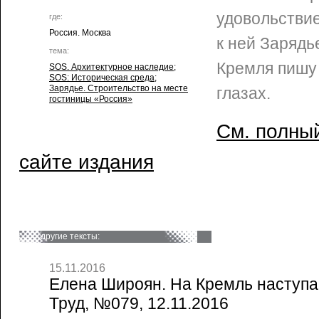
удовольстви
где:
Россия. Москва
к ней Зарядь
тема:
Кремля пишу
SOS. Архитектурное наследие
;
SOS: Историческая среда
;
Зарядье. Строительство на месте
глазах.
гостиницы «Россия»
См. полный
сайте издания
другие тексты:
15.11.2016
Елена Широян. На Кремль наступаю
Труд, №079, 12.11.2016