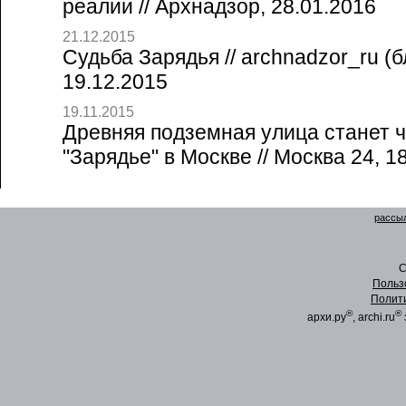
реалии // Архнадзор, 28.01.2016
21.12.2015
Судьба Зарядья // archnadzor_ru (
19.12.2015
19.11.2015
Древняя подземная улица станет 
"Зарядье" в Москве // Москва 24, 1
рассыл
C
Польз
Полит
®
®
архи.ру
, archi.ru