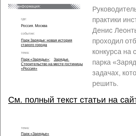
информация:
Руководител
практики инс
где:
Россия. Москва
Денис Леонть
событие:
проходил от
Парк Зарядье: новая история
старого города
конкурса на 
тема:
Парк «Зарядье»
;
Зарядье.
парка «Заряд
Строительство на месте гостиницы
«Россия»
задачах, кот
решить.
См. полный текст статьи на сай
тема:
Парк «Зарядье»