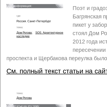
информация:
Поэт и град
Багрянская 
где:
Россия. Санкт-Петербург
пикет у забор
тема:
стоял Дом Ро
Дом Рогова
;
SOS. Архитектурное
наследие
2012 года ис
пересечении
проспекта и Щербакова переулка был
См. полный текст статьи на сай
тема:
Дом Рогова
статьи на эту тему: