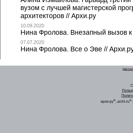
вузом с лучшей магистерской про
архитекторов // Архи.ру
10.09.2020
Нина Фролова. Внезапный вызов к д
07.07.2020
Нина Фролова. Все о Эве // Архи.р
рассыл
C
Польз
Полит
®
®
архи.ру
, archi.ru