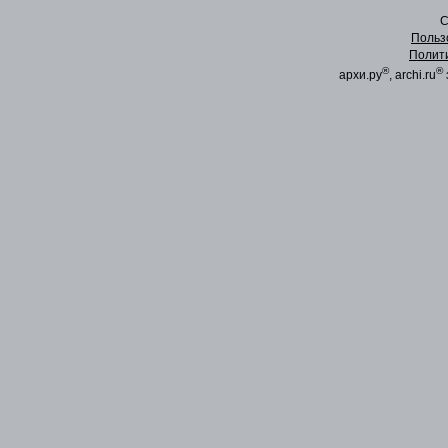
C
Польз
Полит
®
®
архи.ру
, archi.ru