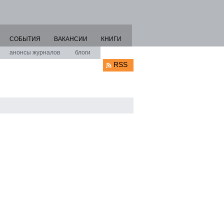
СОБЫТИЯ
ВАКАНСИИ
КНИГИ
анонсы журналов
блоги
RSS