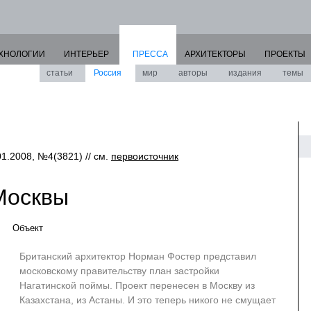
ХНОЛОГИИ
ИНТЕРЬЕР
ПРЕССА
АРХИТЕКТОРЫ
ПРОЕКТЫ
статьи
Россия
мир
авторы
издания
темы
01.2008, №4(3821) // см.
первоисточник
Москвы
Объект
Британский архитектор Норман Фостер представил
московскому правительству план застройки
Нагатинской поймы. Проект перенесен в Москву из
Казахстана, из Астаны. И это теперь никого не смущает