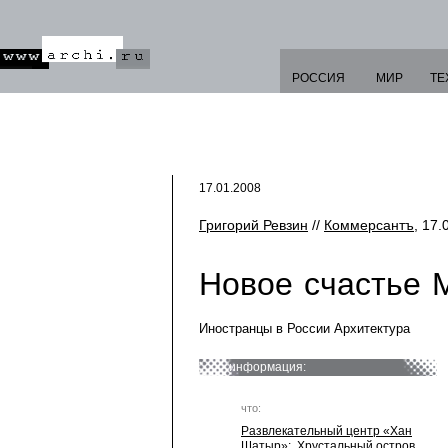
РОССИЯ
МИР
ТЕ
17.01.2008
Григорий Ревзин
//
Коммерсантъ
, 17.
Новое счастье 
Иностранцы в России Архитектура
информация:
что:
Развлекательный центр «Хан
Шатыр»
;
Хрустальный остров