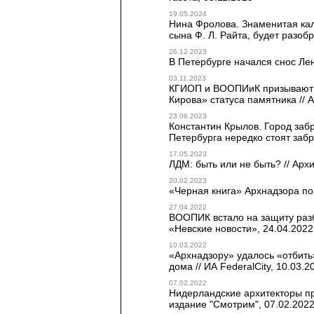
19.05.2024
Нина Фролова. Знаменитая кал
сына Ф. Л. Райта, будет разоб
26.12.2023
В Петербурге начался снос Лен
03.11.2023
КГИОП и ВООПИиК призывают 
Кирова» статуса памятника // 
23.06.2023
Константин Крылов. Город заб
Петербурга нередко стоят забр
17.05.2023
ЛДМ: быть или не быть? // Архи
20.02.2023
«Черная книга» Архнадзора по
27.04.2022
ВООПИК встало на защиту разб
«Невские новости», 24.04.2022
10.03.2022
«Архнадзору» удалось «отбить
дома // ИА FederalCity, 10.03.2
07.02.2022
Нидерландские архитекторы пр
издание "Смотрим", 07.02.202