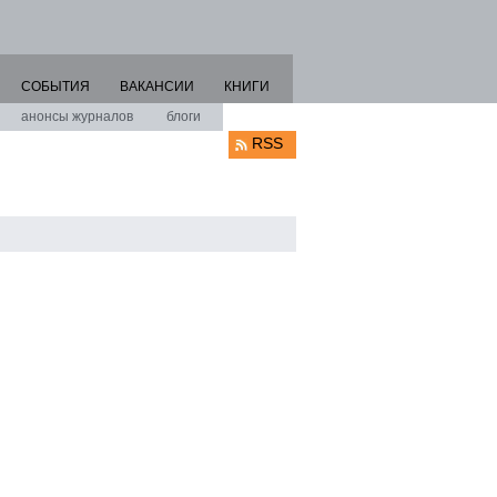
СОБЫТИЯ
ВАКАНСИИ
КНИГИ
анонсы журналов
блоги
RSS