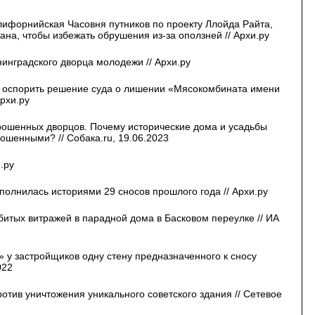
ифорнийская Часовня путников по проекту Ллойда Райта,
рана, чтобы избежать обрушения из-за оползней // Архи.ру
инградского дворца молодежи // Архи.ру
оспорить решение суда о лишении «Мясокомбината имени
Архи.ру
рошенных дворцов. Почему исторические дома и усадьбы
ошенными? // Собака.ru, 19.06.2023
.ру
полнилась историями 29 сносов прошлого года // Архи.ру
итых витражей в парадной дома в Басковом переулке // ИА
» у застройщиков одну стену предназначенного к сносу
022
отив уничтожения уникального советского здания // Сетевое
2