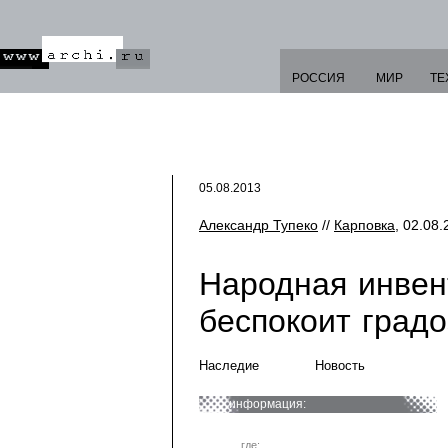
РОССИЯ
МИР
ТЕ
05.08.2013
Александр Тупеко
//
Карповка
, 02.08.
Народная инвен
беспокоит град
Наследие
Новость
информация:
где: