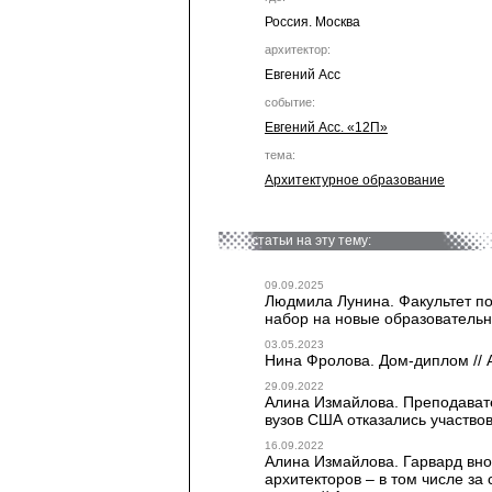
Россия. Москва
архитектор:
Евгений Асс
событие:
Евгений Асс. «12П»
тема:
Архитектурное образование
статьи на эту тему:
09.09.2025
Людмила Лунина. Факультет п
набор на новые образовательны
03.05.2023
Нина Фролова. Дом-диплом // 
29.09.2022
Алина Измайлова. Преподавате
вузов США отказались участвов
16.09.2022
Алина Измайлова. Гарвард вно
архитекторов – в том числе з