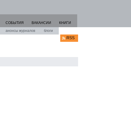
СОБЫТИЯ
ВАКАНСИИ
КНИГИ
анонсы журналов
блоги
RSS