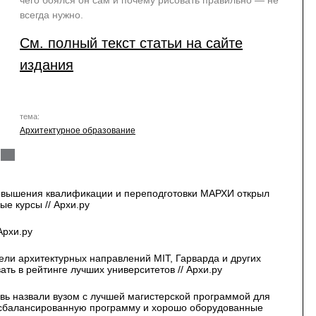
чего боялся он сам и почему рисовать правильно — не
всегда нужно.
См. полный текст статьи на сайте
издания
тема:
Архитектурное образование
овышения квалификации и переподготовки МАРХИ открыл
е курсы // Архи.ру
Архи.ру
ли архитектурных направлений MIT, Гарварда и других
ать в рейтинге лучших университетов // Архи.ру
вь назвали вузом с лучшей магистерской программой для
а сбалансированную программу и хорошо оборудованные