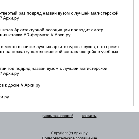
етвертый раз подряд назван вузом с лучшей магистерской
/ Архи.ру
 школа Архитектурной ассоциации проводит смотр
н-выставки AR-формата // Архи.ру
е место в списке лучших архитектурных вузов, в то время
уют на нехватку «экологической составляющей» в учебных
тий год подряд назван вузом с лучшей магистерской
/ Архи.ру
 к доске // Архи.ру
хи.ру
рассылка новостей
контакты
Copyright (c) Архи.ру.
Пользовательское соглашение