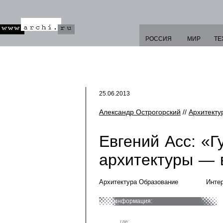
РОССИЯ
МИР
ТЕ
25.06.2013
Александр Острогорский
//
Архитект
Евгений Асс: «
архитектуры — 
Архитектура Образование
Инте
информация:
где: