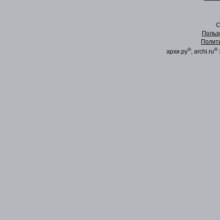
C
Польз
Полит
®
®
архи.ру
, archi.ru