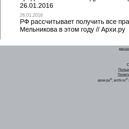
26.01.2016
26.01.2016
РФ рассчитывает получить все пр
Мельникова в этом году // Архи.ру
рассыл
C
Польз
Полит
®
®
архи.ру
, archi.ru