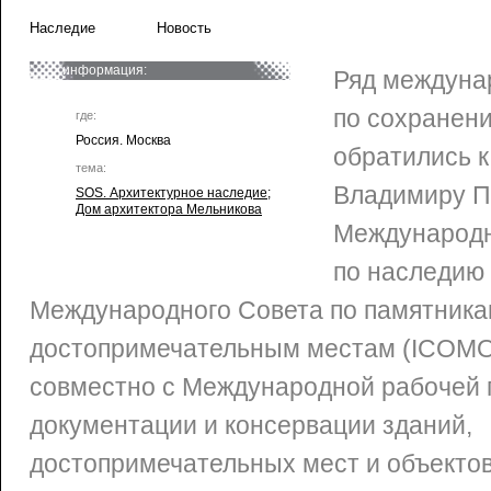
Наследие
Новость
информация:
Ряд междуна
по сохранен
где:
Россия. Москва
обратились к
тема:
Владимиру П
SOS. Архитектурное наследие
;
Дом архитектора Мельникова
Международн
по наследию 
Международного Совета по памятника
достопримечательным местам (ICOM
совместно с Международной рабочей 
документации и консервации зданий,
достопримечательных мест и объектов