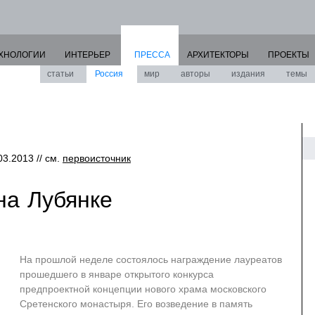
ХНОЛОГИИ
ИНТЕРЬЕР
ПРЕССА
АРХИТЕКТОРЫ
ПРОЕКТЫ
статьи
Россия
мир
авторы
издания
темы
03.2013 // см.
первоисточник
на Лубянке
На прошлой неделе состоялось награждение лауреатов
прошедшего в январе открытого конкурса
предпроектной концепции нового храма московского
Сретенского монастыря. Его возведение в память