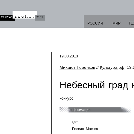
РОССИЯ
МИР
ТЕ
19.03.2013
Михаил Тюренков
//
Культура.рф
, 19.
Небесный град 
конкурс
информация:
где:
Россия. Москва