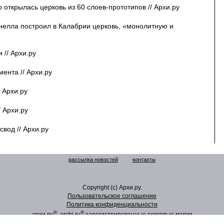
открылась церковь из 60 слоев-прототипов // Архи.ру
елла построил в Калабрии церковь, «монолитную и
 // Архи.ру
ента // Архи.ру
 Архи.ру
 Архи.ру
вод // Архи.ру
рассылка новостей
контакты
Copyright (c) Архи.ру.
Пользовательское соглашение
Политика конфиденциальности
®
®
архи.ру
, archi.ru
зарегистрированные торговые марки